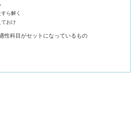
る
たすら解く
えておけ
適性科目がセットになっているもの