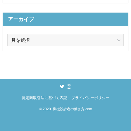
ゴ
リ
ー
アーカイブ
ア
ー
カ
イ
ブ
特定商取引法に基づく表記
プライバシーポリシー
©
2020- 機械設計者の働き方.com