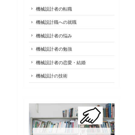
機械設計者の転職
機械設計職への就職
機械設計者の悩み
機械設計者の勉強
機械設計者の恋愛・結婚
機械設計の技術