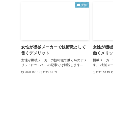
女性
女性が機械メーカーで技術職として
女性が機械
働くデメリット
働くメリッ
女性が機械メーカーの技術職で働く時のデメ
機械メーカー
リットについてこの記事では解説します...
す。 機械メー
2020.10.13
2022.01.09
2020.10.13