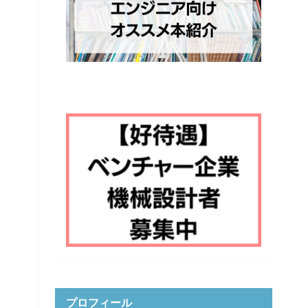
プロフィール