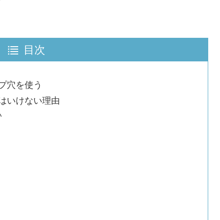
目次
プ穴を使う
はいけない理由
い