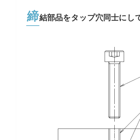
締
結部品をタップ穴同士にし