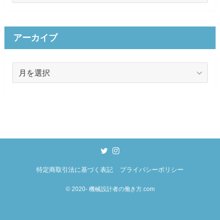
ゴ
リ
ー
アーカイブ
ア
ー
カ
イ
ブ
特定商取引法に基づく表記
プライバシーポリシー
©
2020- 機械設計者の働き方.com