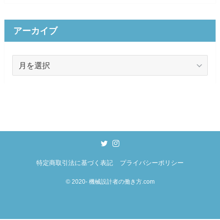
ゴ
リ
ー
アーカイブ
ア
ー
カ
イ
ブ
特定商取引法に基づく表記
プライバシーポリシー
©
2020- 機械設計者の働き方.com